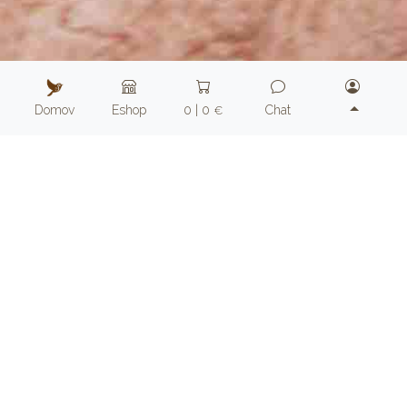
Domov
Eshop
0 | 0
Chat
€
Prejsť do eshopu
+
+