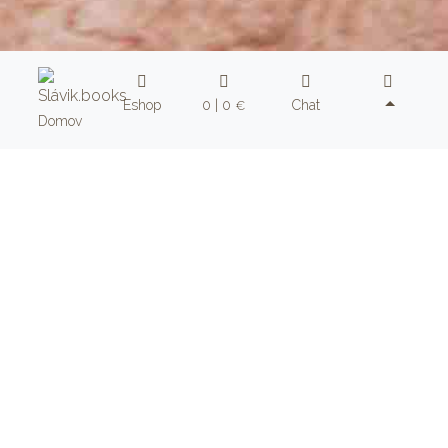
Eshop
0 | 0
Chat
€
Domov
Prejsť do eshopu
+
+